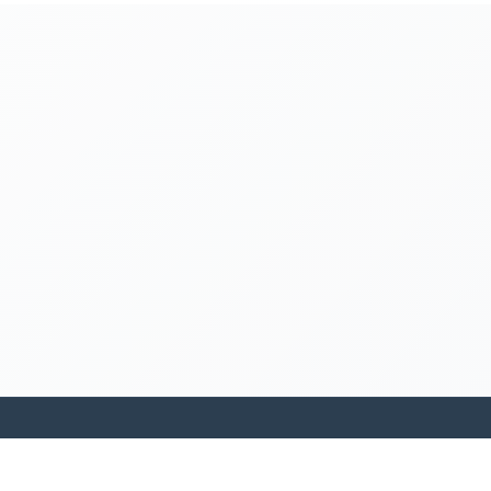
kamakanohea akiko ohana hula