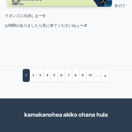
冬のフ
ラダンスに出演しまーす
お時間がありましたら見に来てくださいねぇ〜🎵
>
1
2
3
4
5
6
7
8
9
10
...
kamakanohea akiko ohana hula