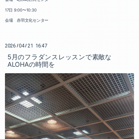
2019-03（1）
17日 9:00〜10:30
2019-11（1）
2019-02（1）
会場 赤羽文化センター
2019-09（2）
2019-01（1）
2019-08（5）
2018-12（1）
2026
04
21 16:47
/
/
5月のフラダンスレッスンで素敵な
2019-07（2）
2018-11（4）
ALOHAの時間を
2019-06（3）
2018-10（3）
2019-05（5）
2018-08（1）
2019-04（1）
2018-07（2）
2019-03（1）
2018-06（3）
2019-02（1）