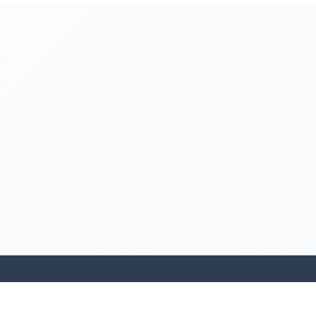
kamakanohea akiko ohana hula