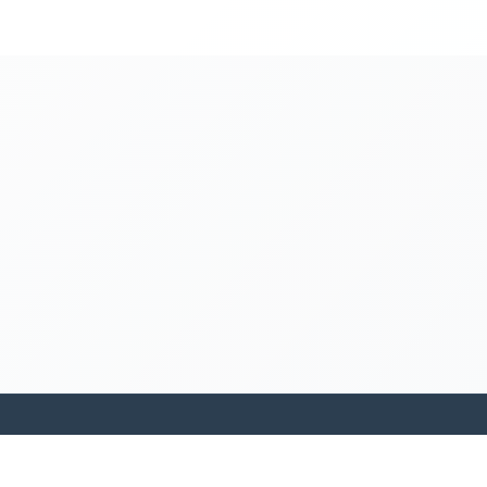
kamakanohea akiko ohana hula