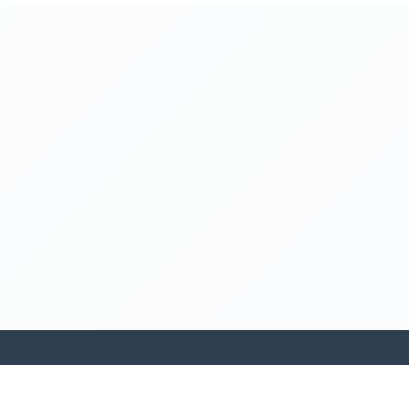
kamakanohea akiko ohana hula