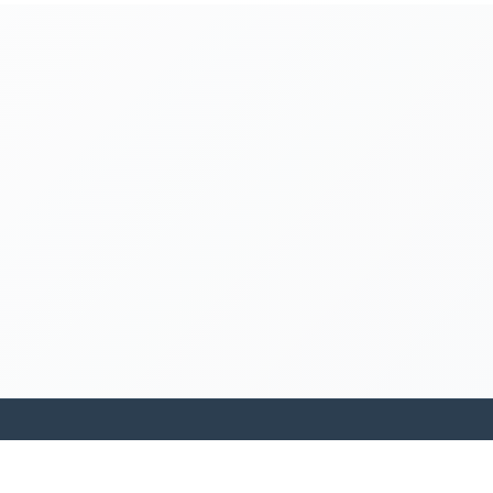
kamakanohea akiko ohana hula