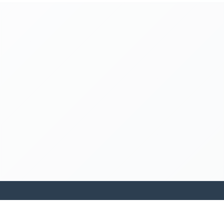
kamakanohea akiko ohana hula