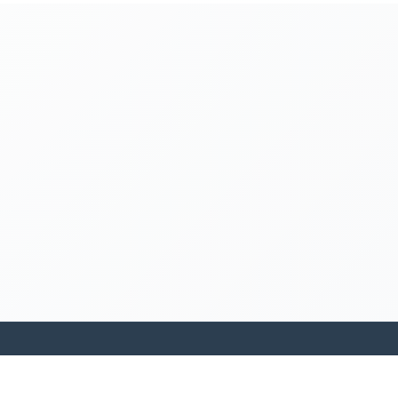
kamakanohea akiko ohana hula