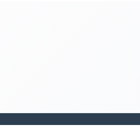
kamakanohea akiko ohana hula