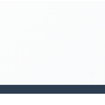
kamakanohea akiko ohana hula