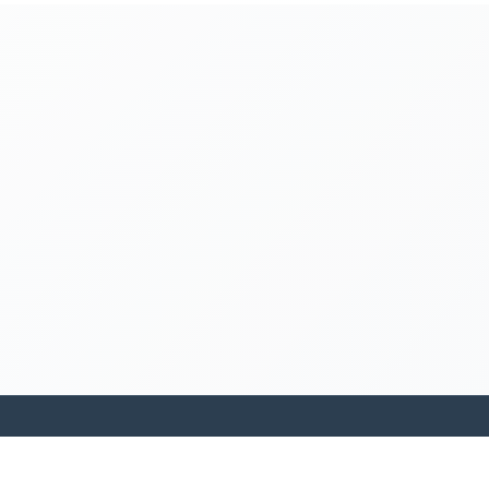
kamakanohea akiko ohana hula