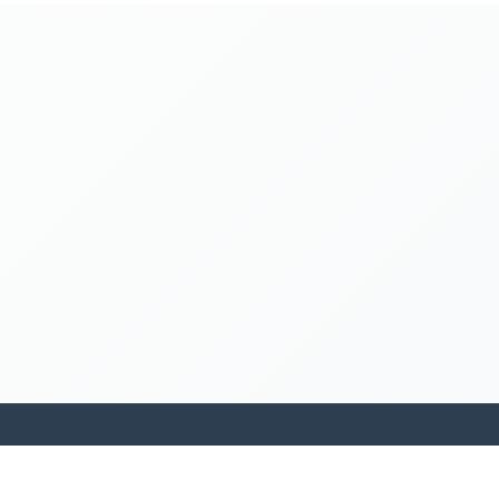
kamakanohea akiko ohana hula