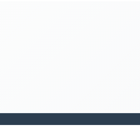
kamakanohea akiko ohana hula