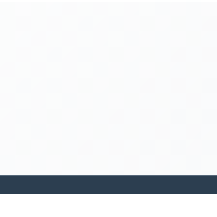
kamakanohea akiko ohana hula