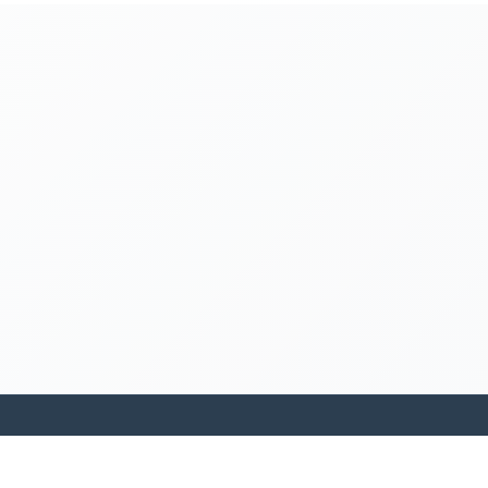
kamakanohea akiko ohana hula