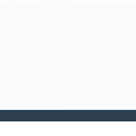
kamakanohea akiko ohana hula