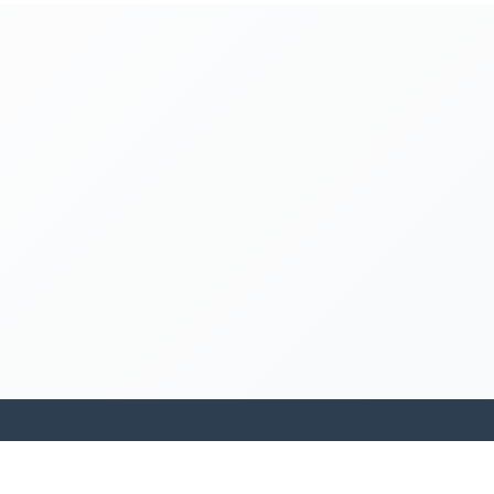
kamakanohea akiko ohana hula