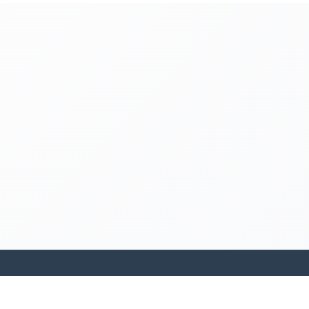
kamakanohea akiko ohana hula