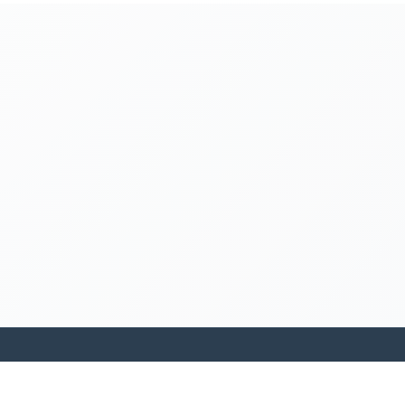
kamakanohea akiko ohana hula