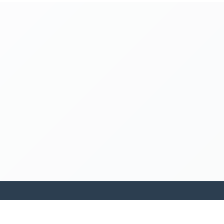
kamakanohea akiko ohana hula