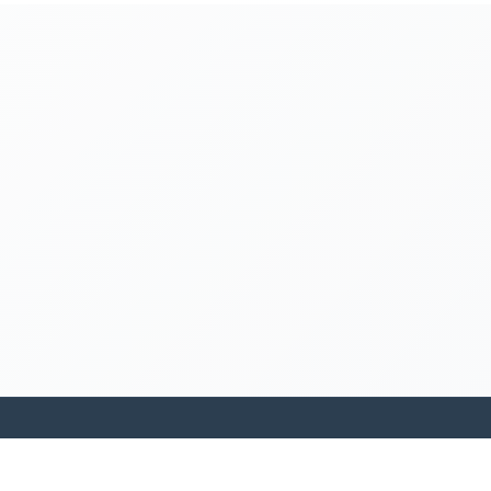
kamakanohea akiko ohana hula