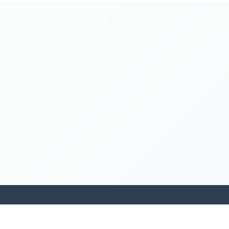
kamakanohea akiko ohana hula