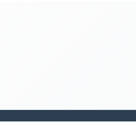
kamakanohea akiko ohana hula