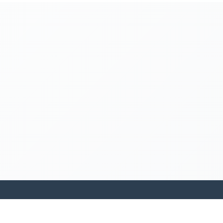
kamakanohea akiko ohana hula