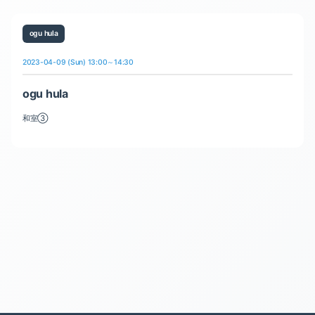
ogu hula
2023-04-09 (Sun) 13:00～14:30
ogu hula
和室③