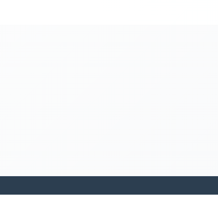
kamakanohea akiko ohana hula