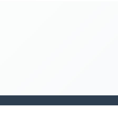
kamakanohea akiko ohana hula