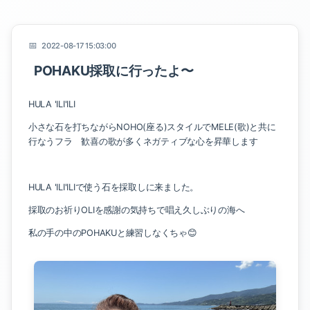
2022-08-17 15:03:00
POHAKU採取に行ったよ〜
HULA 'ILI'ILI
小さな石を打ちながらNOHO(座る)スタイルでMELE(歌)と共に
行なうフラ 歓喜の歌が多くネガティブな心を昇華します
HULA 'ILI'ILIで使う石を採取しに来ました。
採取のお祈りOLIを感謝の気持ちで唱え久しぶりの海へ
私の手の中のPOHAKUと練習しなくちゃ😊