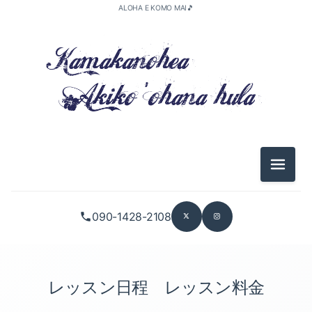
ALOHA E KOMO MAI🎵
メニュ
090-1428-2108
初心者向け（3）
NEWクラス（2）
レッスン日程 レッスン料金
指定なし（1）