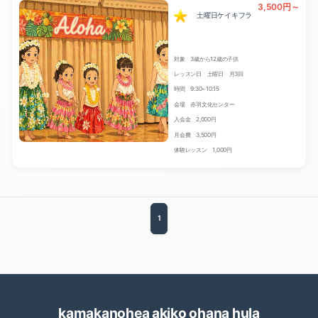
3,500円～
土曜日ケイキフラ
対象 3歳から12歳の子供
レッスン日 土曜日 月3回
時間 9:30~10:15
会場 赤羽文化センター
入会金 2,000円
月会費 3,500円
体験レッスン 1,000円
1
kamakanohea akiko ohana hula