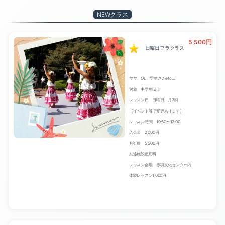
NEWクラス
5,500円
日曜日フラクラス
ママ、OL、学生さんetc…
対象 中学生以上
レッスン日 日曜日 月3回
【イベント等で変更あります】
レッスン時間 10:30〜12:00
入会金 2,000円
月会費 5,500円
別途施設使用料
レッスン会場 赤羽文化センター内
体験レッスン1,000円