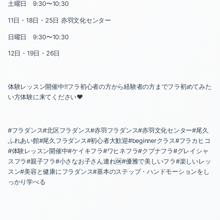
2023-05（1）
土曜日 9:30〜10:30
2024-01（3）
11日・18日・25日 赤羽文化センター
2023-04（1）
日曜日 9:30〜10:30
2023-12（1）
2023-03（1）
12日・19日・26日
2023-11（2）
2023-02（1）
2023-10（2）
体験レッスン開催中‼️フラ初心者の方から経験者の方までフラ初めてみた
2022-10（1）
い方体験に来てください❤️
2023-09（1）
2022-09（1）
2023-08（1）
#フラダンス#北区フラダンス#赤羽フラダンス#赤羽文化センター#尾久
2022-08（3）
ふれあい館#尾久フラダンス#初心者大歓迎#beginnerクラス#フラカヒコ
#体験レッスン開催中#ケイキフラ#ワヒネフラ#クプナフラ#グレイシャ
2023-06（1）
2022-07（2）
スフラ#親子フラ#小さなお子さん連れ🆗#優雅で美しいフラ#楽しいレッ
スン#美容と健康にフラダンス#基本のステップ・ハンドモーションをし
2023-05（1）
2022-05（1）
っかり学べる
2023-04（1）
2022-04（1）
2023-03（1）